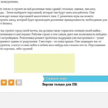
с конкурентами.
е землю и строите на ней различные типы зданий: столовые, пивные, пип-шоу,
ды... Затем выбираете персонажей, которые там будут жить или работать. Они
оизводят новых персонажей аналогичного типа. С развитием игры вы можете
строить завод, который будет производить различные принадлежности, необходимые для
о бизнеса.
 вы строите город своей мечты, вы должны также управлять членами своей шайки -
онтниками и гангстерами. Рабочие строят и тем самым дают вам возможность победить
и застройщиков. Ремонтники решают проблемы поддержки уже выстроенного - тушат
храняют здания от разрушения. Гангстеры - это ваша крыша. Они защищают вас от
урентов, а могут и сами пойти и побить кого-нибудь или сломать что-то. Персонажами
ть отдельно, либо группой.
Скачать игру
Версия только для ПК