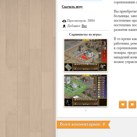
соревновании 
Скачать игру
Вы приобретает
больницы, заво
постепенно пр
Просмотров:
3984
постепенно по
Добавил:
Bur
развития вашег
Скриншоты из игры:
В то время как
рабочими, рем
в соревновани
пожары, предо
нападений конк
можно управля
Всего комментариев: 0