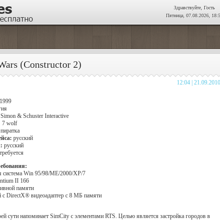
Здравствуйте, Гость
Пятница, 07.08.2026, 18:
Wars (Constructor 2)
12:04 | 21.09.201
1999
гия
Simon & Schuster Interactive
:
7 wolf
пиратка
йса:
русский
и:
русский
требуется
ебования:
я система Win 95/98/ME/2000/XP/7
ntium II 166
тивной памяти
 с DirectX® видеоадаптер с 8 МБ памяти
оей сути напоминает SimCity с элементами RTS. Целью является застройка городов в