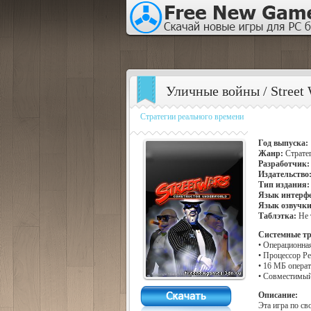
Уличные войны / Street 
Стратегии реального времени
Год выпуска:
Жанр:
Страте
Разработчик:
Издательство
Тип издания:
Язык интерфе
Язык озвучк
Таблэтка:
Не 
Системные тр
• Операционна
• Процессор Pe
• 16 МБ опера
• Совместимый
Описание:
Эта игра по св